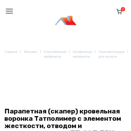
Перейти
к
0
содержанию
Главная
Магазин
Строительные
Кровельные
Комплектующие
материалы
материалы
для кровли
Парапетная (скапер) кровельная
воронка Татполимер с элементом
жесткости, отводом и