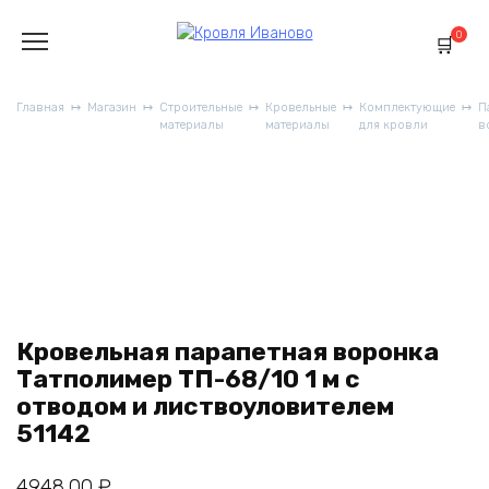
Перейти
к
0
содержанию
Главная
Магазин
Строительные
Кровельные
Комплектующие
П
материалы
материалы
для кровли
в
Кровельная парапетная воронка
Татполимер ТП-68/10 1 м с
отводом и листвоуловителем
51142
4948,00
₽