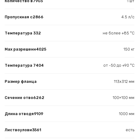
Количество в7903
1 шт
Пропускная с2866
4.5 л/с
Температура 332
не более +85 °С
Max разрешенн4025
150 кг
Температура 7404
от -50 до +90 °С
Размер фланца
113х312 мм
Сечение отво6262
100×100 мм
Длина отводя9109
1000 мм
Листвоулови3561
есть