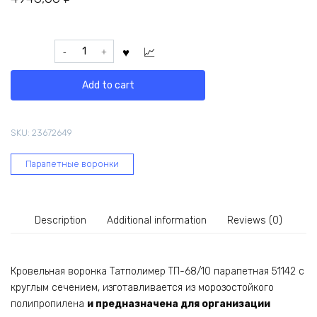
Кровельная
парапетная
воронка
Add to cart
Татполимер
ТП-68/10
1
SKU:
23672649
м
с
Парапетные воронки
отводом
и
листвоуловителем
51142
Description
Additional information
Reviews (0)
quantity
Кровельная воронка Татполимер ТП-68/10 парапетная 51142 с
круглым сечением, изготавливается из морозостойкого
полипропилена
и предназначена для организации