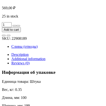
569,00
₽
25 in stock
Наконечник
DOCKE
Add to cart
LUX
графит
SKU:
22908189
PVLN-
1086
Сливы (отводы)
quantity
Description
Additional information
Reviews (0)
Информация об упаковке
Единица товара: Штука
Вес, кг: 0.35
Длина, мм: 100
Ширина, мм: 199