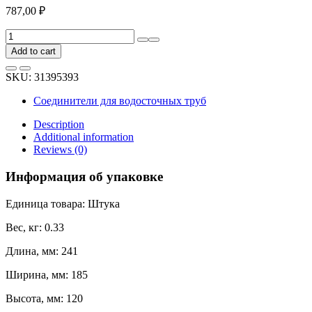
787,00
₽
Муфта
желоба
Add to cart
BRYZA
150
SKU:
31395393
мм,
коричневая
Соединители для водосточных труб
63-
032
Description
quantity
Additional information
Reviews (0)
Информация об упаковке
Единица товара: Штука
Вес, кг: 0.33
Длина, мм: 241
Ширина, мм: 185
Высота, мм: 120