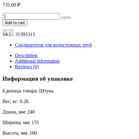
735,00
₽
Муфта
желоба
Add to cart
BRYZA
125
SKU:
31395315
мм,
красная
Соединители для водосточных труб
62-
033
Description
quantity
Additional information
Reviews (0)
Информация об упаковке
Единица товара: Штука
Вес, кг: 0.26
Длина, мм: 240
Ширина, мм: 155
Высота, мм: 100