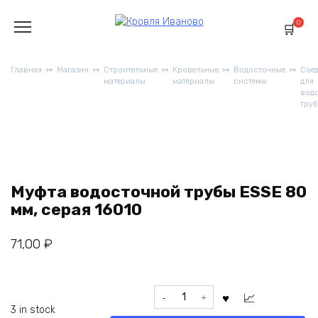
Перейти
к
0
содержанию
Главная
Магазин
Строительные
Кровельные
Водосточные
Сое
материалы
материалы
системы
для
вод
труб
Муфта водосточной трубы ESSE 80
мм, серая 16010
71,00
₽
Муфта
водосточной
3 in stock