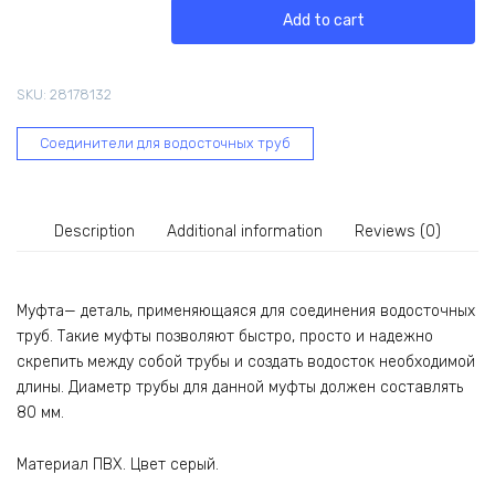
трубы
Add to cart
ESSE
80
мм,
SKU:
28178132
серая
16010
Соединители для водосточных труб
quantity
Description
Additional information
Reviews (0)
Муфта— деталь, применяющаяся для соединения водосточных
труб. Такие муфты позволяют быстро, просто и надежно
скрепить между собой трубы и создать водосток необходимой
длины. Диаметр трубы для данной муфты должен составлять
80 мм.
Материал ПВХ. Цвет серый.