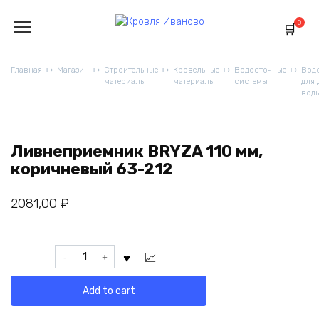
Перейти
к
0
содержанию
Главная
Магазин
Строительные
Кровельные
Водосточные
Вод
материалы
материалы
системы
для
вод
Ливнеприемник BRYZA 110 мм,
коричневый 63-212
2081,00
₽
Ливнеприемник
BRYZA
110
Add to cart
мм,
коричневый