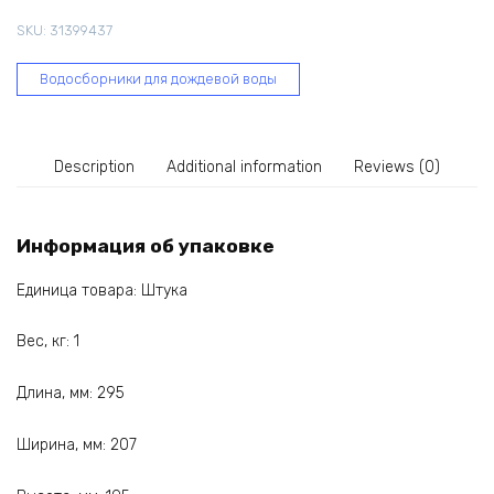
63-
SKU:
31399437
212
quantity
Водосборники для дождевой воды
Description
Additional information
Reviews (0)
Информация об упаковке
Единица товара: Штука
Вес, кг: 1
Длина, мм: 295
Ширина, мм: 207