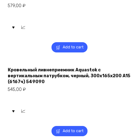
579,00
₽
Add to cart
Кровельный ливнеприемник Aquastok с
вертикальным патрубком, черный, 300x165x200 A15
(6167ч) 549090
545,00
₽
Add to cart