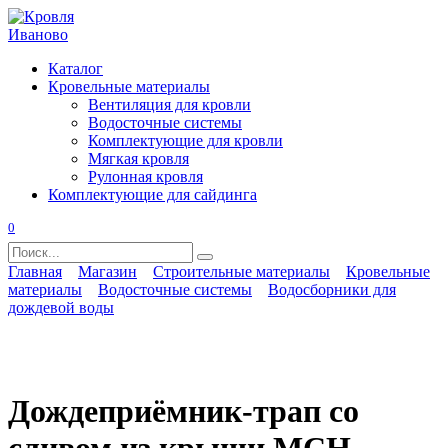
Перейти
к
содержанию
Каталог
Кровельные материалы
Вентиляция для кровли
Водосточные системы
Комплектующие для кровли
Мягкая кровля
Рулонная кровля
Комплектующие для сайдинга
0
Search
for:
Главная
Магазин
Строительные материалы
Кровельные
материалы
Водосточные системы
Водосборники для
дождевой воды
Дождеприёмник-трап со
сливом из крыши MCH