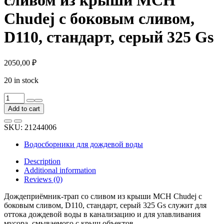
Chudej с боковым сливом,
D110, стандарт, серый 325 Gs
2050,00
₽
20 in stock
Дождеприёмник-
трап
Add to cart
со
сливом
SKU:
21244006
из
крыши
Водосборники для дождевой воды
MCH
Chudej
Description
с
Additional information
боковым
Reviews (0)
сливом,
D110,
Дождеприёмник-трап со сливом из крыши MCH Chudej с
стандарт,
боковым сливом, D110, стандарт, серый 325 Gs служит для
серый
оттока дождевой воды в канализацию и для улавливания
325
мусора, смываемого с крыш объектов.