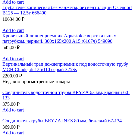
Add to cart
Труба телескопическая без манжеты, без вентиляции Ostendorf
B125 — 12,5т 666400
10634,00
₽
Add to cart
Кровельный ливнеприемник Aquastok с вертикальным
патрубком, черный, 300x165x200 A15 (6167ч) 549090
545,00
₽
Add to cart
Вертикальный трап дождеприемник под водосточную трубу
MCH Chudej dn125/110 серый 325Ss
2200,00
₽
Недавно просмотренные товары
Соединитель водосточной трубы BRYZA 63 мм, краcный 60-
133
375,00
₽
Add to cart
Соединитель трубы BRYZA INES 80 мм, бежевый 67-134
369,00
₽
Add to cart