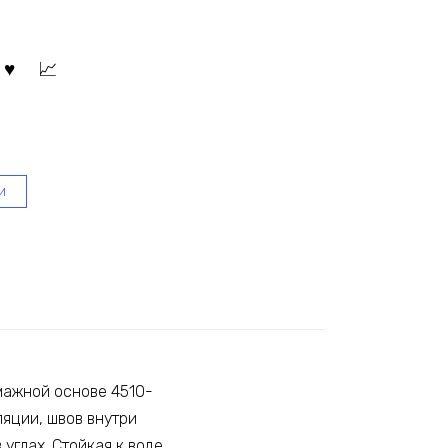
и
умажной основе 4510-
яции, швов внутри
углах. Стойкая к воде.