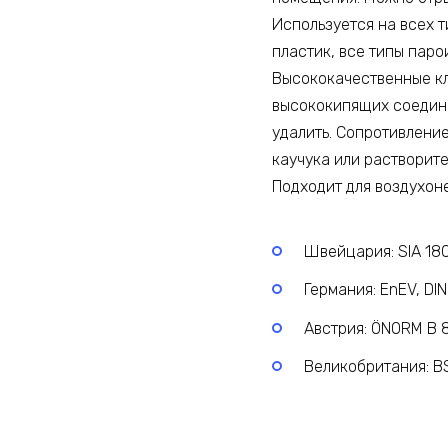
Используется на всех т
пластик, все типы паро
Высококачественные кл
высококипящих соедине
удалить. Сопротивлени
каучука или растворите
Подходит для воздухон
Швейцария: SIA 180
Германия: EnEV, DIN
Австрия: ÖNORM B 8
Великобритания: B