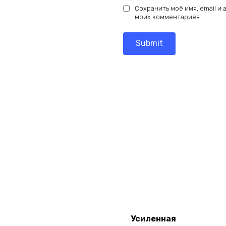
Сохранить моё имя, email и
моих комментариев.
Add
Усиленная
to
Add