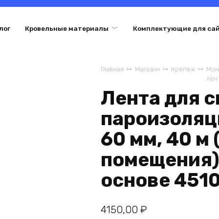
лог
Кровельные материалы
Комплектующие для са
Главная
Магазин
Крепёж
Мон
лен
Лента для 
пароизоляци
60 мм, 40 м
помещения)
основе 451
4150,00
₽