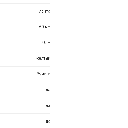
лента
60 мм
40 м
желтый
бумага
да
да
да