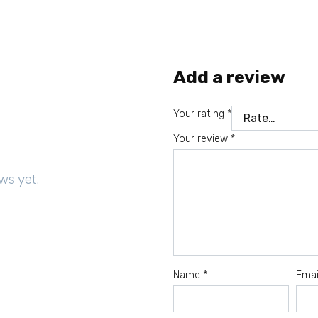
Add a review
Your rating
*
Your review
*
ws yet.
Name
*
Ema