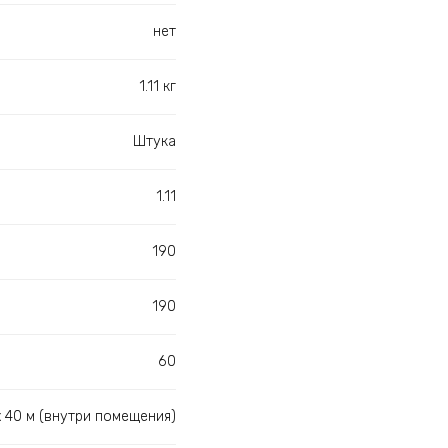
нет
1.11 кг
Штука
1.11
190
190
60
x 40 м (внутри помещения)