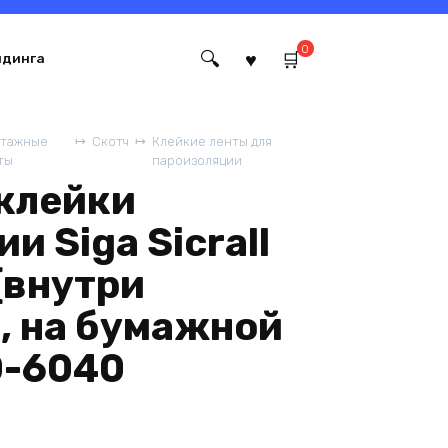
0
йдинга
тажные
Скотч
Клейкие ленты для
ты
пароизоляции
склейки
и Siga Sicrall
 (внутри
, на бумажной
0-6040