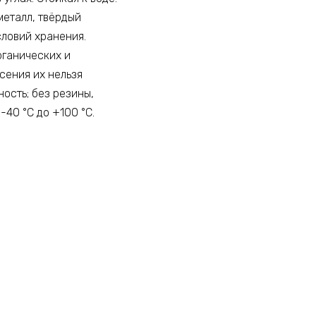
металл, твёрдый
словий хранения.
рганических и
сения их нельзя
ость; без резины,
-40 °C до +100 °C.