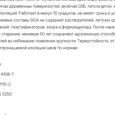
quantity
ипах деревянных поверхностей, включая ОЗБ, гипсокартон, 
изоляций. Работает в минус 10 градусов, не имеет срока и у
еевые составы SIGA не содержат растворителей, летучих о
ний, пластификаторов, хлора и формальдегида. После нане
е старению: минимум 50 лет сохраняют адгезионную способн
лей во избежание появления хрупкости. Термостойкость: от 
епроницаемой изоляции швов по нормам:
:
 4108-7
110-2:
S 5250