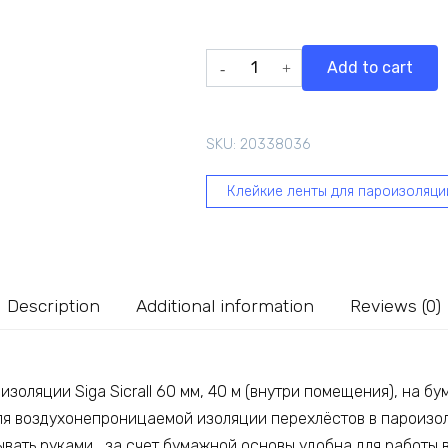
Лента
Add to cart
для
склейки
пароизоляции
SKU:
20338036
Siga
Sicrall
Клейкие ленты для пароизоляци
60
мм,
40
м
(внутри
Description
Additional information
Reviews (0)
помещения),
на
бумажной
изоляции Siga Sicrall 60 мм, 40 м (внутри помещения), на б
основе
я воздухонепроницаемой изоляции перехлёстов в пароизол
4510-
6040
ать руками , за счет бумажной основы удобна для работы в 