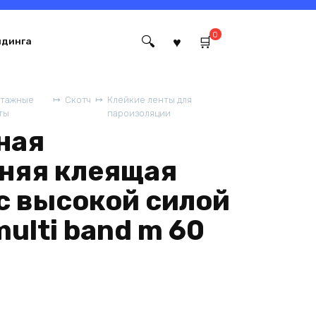
0
йдинга
тажные
Скотч
Клейкие ленты для
ты
пароизоляции
ная
няя клеящая
 с высокой силой
ulti band m 60