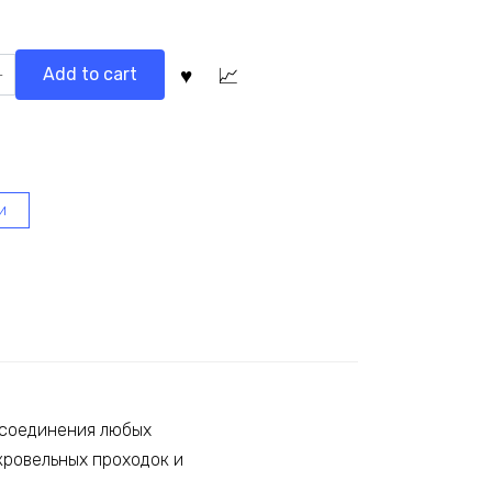
ьная
Add to cart
нняя
и
 соединения любых
кровельных проходок и