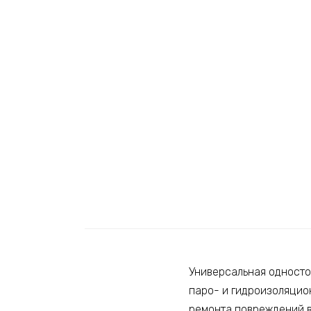
Универсальная односто
паро- и гидроизоляцион
ремонта повреждений в