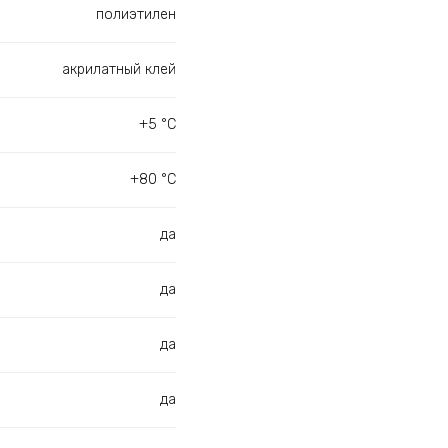
полиэтилен
акрилатный клей
+5 °С
+80 °С
да
да
да
да