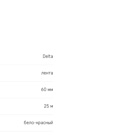
Delta
лента
60 мм
25 м
бело-красный