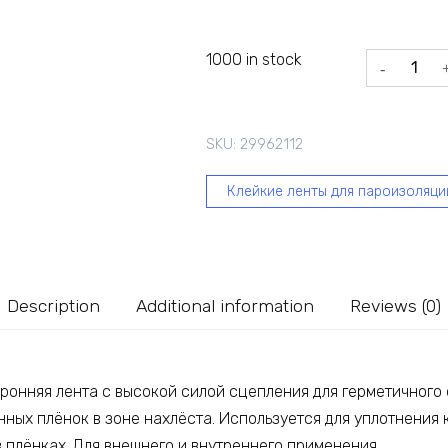
1000 in stock
Универсал
односторо
клеящая
лента
SKU:
29962112
Delta
с
Клейкие ленты для пароизоляци
высокой
силой
сцепления
multi
band
Description
Additional information
Reviews (0)
m
60
2202339
ронняя лента с высокой силой сцепления для герметичного
quantity
ных плёнок в зоне нахлёста. Используется для уплотнения 
 плёнках. Для внешнего и внутреннего применения.