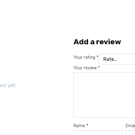
Add a review
Your rating
*
Your review
*
ws yet.
Name
*
Ema