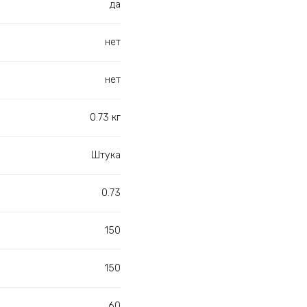
да
нет
нет
0.73 кг
Штука
0.73
150
150
60