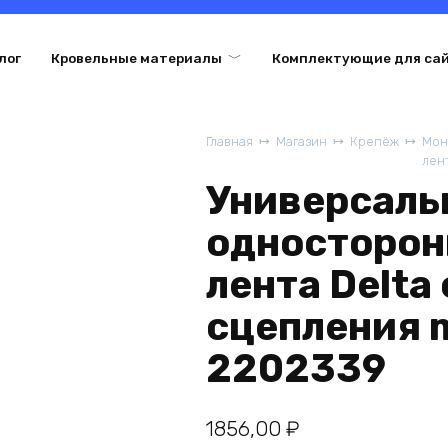
лог
Кровельные материалы
Комплектующие для са
Главная
Магазин
Крепёж
Мон
лен
Универсаль
односторон
лента Delta
сцепления m
2202339
1856,00
₽