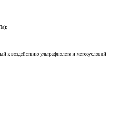
Па);
ый к воздействию ультрафиолета и метеоусловий