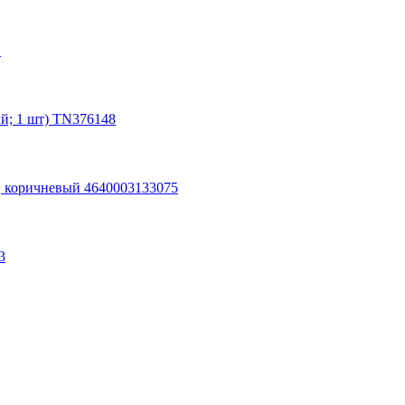
1
й; 1 шт) TN376148
коричневый 4640003133075
3