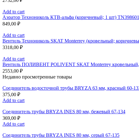
2732,00
₽
Add to cart
Аэратор Технониколь КТВ-альфа (коричневый; 1 шт) TN39860
849,00
₽
Add to cart
Вентиль Технониколь SKAT Monterrey (кровельный; коричневы
3318,00
₽
Add to cart
Вентиль ПОЛИВЕНТ POLIVENT SKAT Monterrey кровельный, 
2553,00
₽
Недавно просмотренные товары
Соединитель водосточной трубы BRYZA 63 мм, краcный 60-13
375,00
₽
Add to cart
Соединитель трубы BRYZA INES 80 мм, бежевый 67-134
369,00
₽
Add to cart
Соединитель трубы BRYZA INES 80 мм, серый 67-135