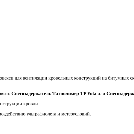
значен для вентиляции кровельных конструкций на битумных ск
овить
Снегозадержатель Татполимер TP Yota
или
Снегозадерж
онструкции кровли.
воздействию ультрафиолета и метеоусловий.