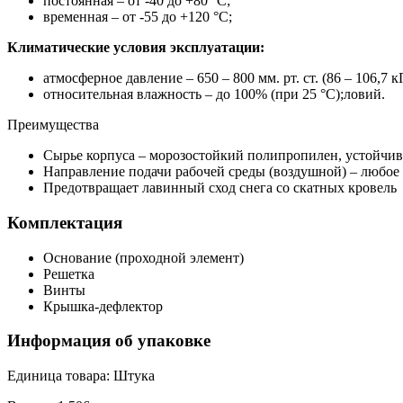
постоянная – от -40 до +80 °С;
временная – от -55 до +120 °С;
Климатические условия эксплуатации:
атмосферное давление – 650 – 800 мм. рт. ст. (86 – 106,7 к
относительная влажность – до 100% (при 25 °С);ловий.
Преимущества
Сырье корпуса – морозостойкий полипропилен, устойчив
Направление подачи рабочей среды (воздушной) – любое
Предотвращает лавинный сход снега со скатных кровель
Комплектация
Основание (проходной элемент)
Решетка
Винты
Крышка-дефлектор
Информация об упаковке
Единица товара: Штука