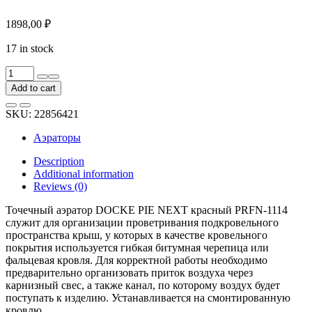
1898,00
₽
17 in stock
Точечный
аэратор
Add to cart
DOCKE
PIE
SKU:
22856421
NEXT
красный
Аэраторы
PRFN-
1114
Description
quantity
Additional information
Reviews (0)
Точечный аэратор DOCKE PIE NEXT красный PRFN-1114
служит для организации проветривания подкровельного
пространства крыш, у которых в качестве кровельного
покрытия используется гибкая битумная черепица или
фальцевая кровля. Для корректной работы необходимо
предварительно организовать приток воздуха через
карнизный свес, а также канал, по которому воздух будет
поступать к изделию. Устанавливается на смонтированную
кровлю.