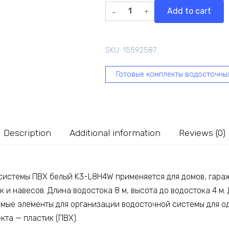
Комплект
Add to cart
водосточной
системы
ESSE
SKU:
15592587
ПВХ
белый
Готовые комплекты водосточны
K3-
L8H4W
quantity
Description
Additional information
Reviews (0)
системы ПВХ белый K3-L8H4W применяется для домов, гараж
 и навесов. Длина водостока 8 м, высота до водостока 4 м.
мые элементы для организации водосточной системы для од
кта — пластик (ПВХ).