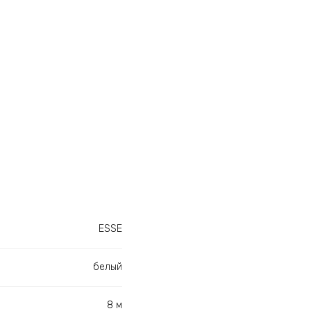
ESSE
белый
8 м