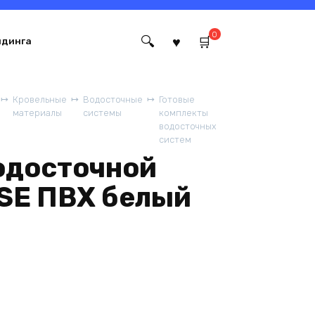
0
йдинга
Кровельные
Водосточные
Готовые
материалы
системы
комплекты
водосточных
систем
одосточной
SE ПВХ белый