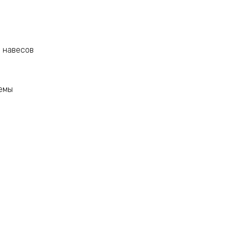
и навесов
емы