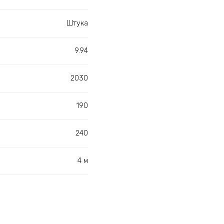
Штука
9.94
2030
190
240
4 м