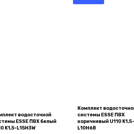
Add
Add
to
Комплект водосточно
to
cart
cart
мплект водосточной
системы ESSE ПВХ
стемы ESSE ПВХ белый
коричневый U110 K1,5
10 K1,5-L15H3W
L10H6B