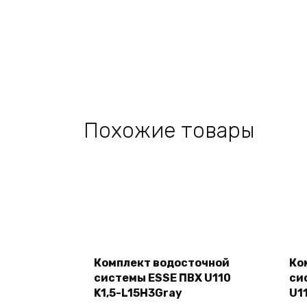
Похожие товары
Add
to
cart
Комплект водосточной
Ко
системы ESSE ПВХ U110
си
K1,5-L15H3Gray
U1