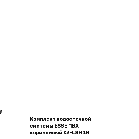
Add
й
to
cart
Комплект водосточной
-
системы ESSE ПВХ
коричневый K3-L8H4B