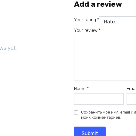
Add a review
Your rating
*
Your review
*
ws yet.
Name
*
Ema
Сохранить моё имя, email и
моих комментариев.