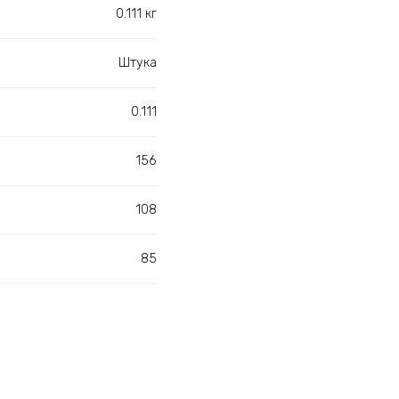
0.111 кг
Штука
0.111
156
108
85