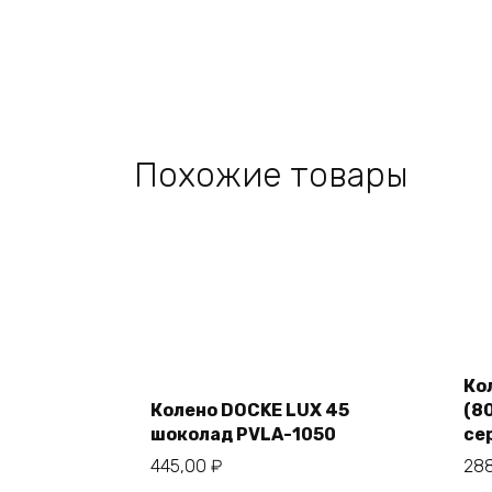
Похожие товары
Add
to
Ко
cart
Колено DOCKE LUX 45
(80
шоколад PVLA-1050
се
445,00
₽
28