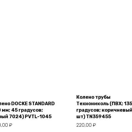
Add
Add
to
Колено трубы
to
cart
cart
лено DOCKE STANDARD
Технониколь (ПВХ; 13
 мм; 45 градусов;
градусов; коричневый;
рый 7024) PVTL-1045
шт) TN359455
8,00
₽
220,00
₽