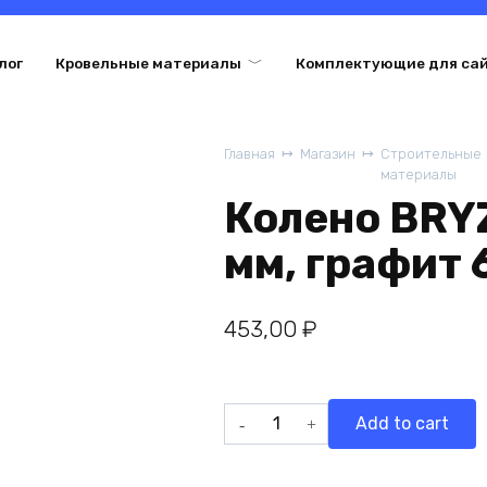
лог
Кровельные материалы
Комплектующие для са
Главная
Магазин
Строительные
материалы
Колено BRYZ
мм, графит 
453,00
₽
Колено
Add to cart
BRYZA
INES