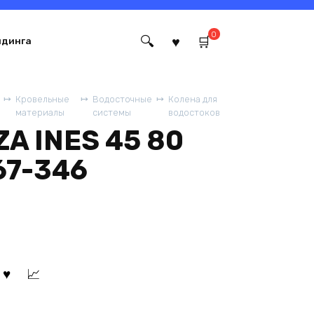
0
йдинга
Кровельные
Водосточные
Колена для
материалы
системы
водостоков
A INES 45 80
67-346