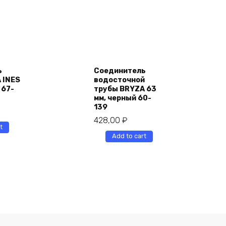
ь
Соединитель
 INES
водосточной
 67-
трубы BRYZA 63
мм, черный 60-
139
428,00
₽
t
Add to cart