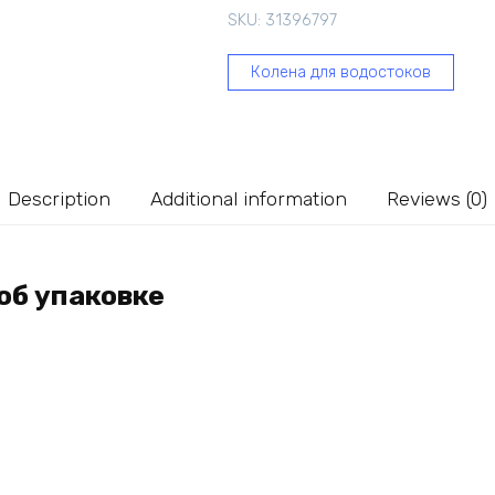
45
SKU:
31396797
80
мм,
Колена для водостоков
графит
67-
346
quantity
Description
Additional information
Reviews (0)
об упаковке