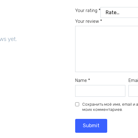
Your rating
*
Your review
*
ws yet.
Name
*
Ema
Сохранить моё имя, email и
моих комментариев.