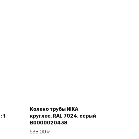
Add
to
cart
5
Колено трубы NIKA
 1
круглое, RAL 7024, серый
В0000020438
538,00
₽