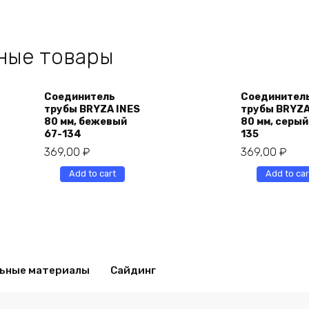
ные товары
Соединитель
Соединител
трубы BRYZA INES
трубы BRYZA
80 мм, бежевый
80 мм, серый
67-134
135
369,00
₽
369,00
₽
Add to cart
Add to car
ьные материалы
Сайдинг