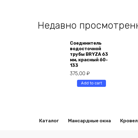
Недавно просмотрен
Соединитель
водосточной
трубы BRYZA 63
мм, краcный 60-
133
375,00
₽
Add to cart
Каталог
Мансардные окна
Кровел