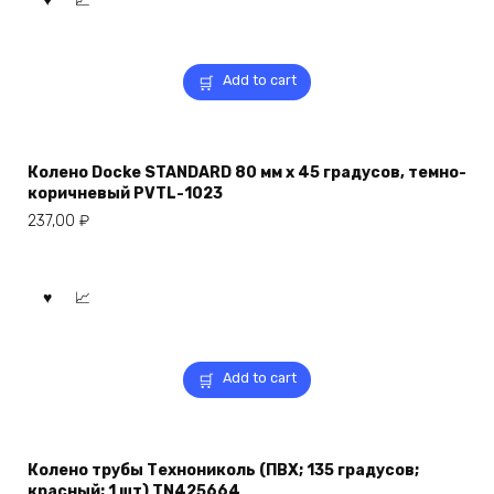
Add to cart
Колено Docke STANDARD 80 мм х 45 градусов, темно-
коричневый PVTL-1023
237,00
₽
Add to cart
Колено трубы Технониколь (ПВХ; 135 градусов;
красный; 1 шт) TN425664