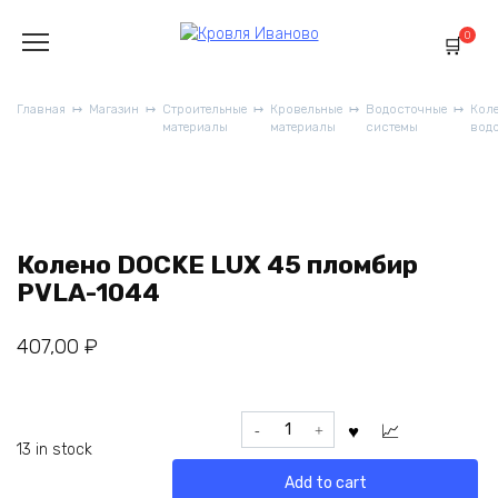
Перейти
к
0
содержанию
Главная
Магазин
Строительные
Кровельные
Водосточные
Коле
материалы
материалы
системы
вод
Колено DOCKE LUX 45 пломбир
PVLA-1044
407,00
₽
Колено
DOCKE
13 in stock
LUX
Add to cart
45