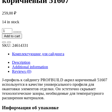
коричневый 51607
259,00
₽
14 in stock
J-
профиль
Add to cart
к
сайдингу
SKU:
24614331
PROFBUILD
акрил
Комплектующие для сайдинга
коричневый
51607
Description
quantity
Additional information
Reviews (0)
J-профиль к сайдингу PROFBUILD акрил коричневый 51607
используется в качестве универсального профиля для
окантовки элементов отделки. Он эстетично скрывает
технологические зазоры, необходимые для температурного
расширения материалов.
Информация об упаковке