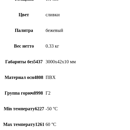
Цвет
сливки
Палитра
бежевый
Вес нетто
0.33 кг
Габариты без5437
3000х42х10 мм
Материал осн4808
ПВХ
Группа горюч8998
Г2
Min температу6227
-50 °С
Max температу1261
60 °С