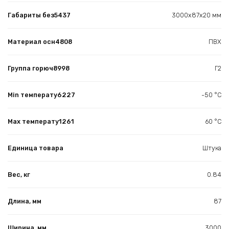
Габариты без5437
3000х87х20 мм
Материал осн4808
ПВХ
Группа горюч8998
Г2
Min температу6227
-50 °С
Max температу1261
60 °С
Единица товара
Штука
Вес, кг
0.84
Длина, мм
87
Ширина, мм
3000