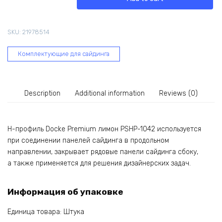
Premium
лимон
PSHP-
SKU:
21978514
1042
quantity
Комплектующие для сайдинга
Description
Additional information
Reviews (0)
H-профиль Docke Premium лимон PSHP-1042 используется
при соединении панелей сайдинга в продольном
направлении, закрывает рядовые панели сайдинга сбоку,
а также применяется для решения дизайнерских задач.
Информация об упаковке
Единица товара: Штука