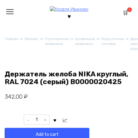
Перейти
к
0
содержанию
Главная
Магазин
Строительные
Кровельные
Водосточные
Дер
материалы
материалы
системы
жел
вод
Держатель желоба NIKA круглый,
RAL 7024 (серый) В0000020425
342,00
₽
Держатель
желоба
NIKA
Add to cart
круглый,