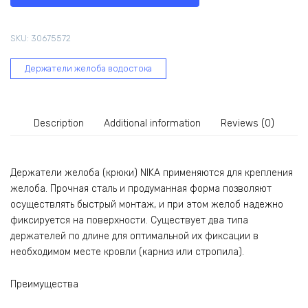
RAL
7024
SKU:
30675572
(серый)
В0000020425
Держатели желоба водостока
quantity
Description
Additional information
Reviews (0)
Держатели желоба (крюки) NIKA применяются для крепления
желоба. Прочная сталь и продуманная форма позволяют
осуществлять быстрый монтаж, и при этом желоб надежно
фиксируется на поверхности. Существует два типа
держателей по длине для оптимальной их фиксации в
необходимом месте кровли (карниз или стропила).
Преимущества