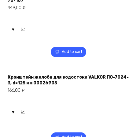
70-107
449,00
₽
Add to cart
Кронштейн желоба для водостока VALKOR ПО-7024-
3, d=125 мм 00026905
166,00
₽
Add to cart