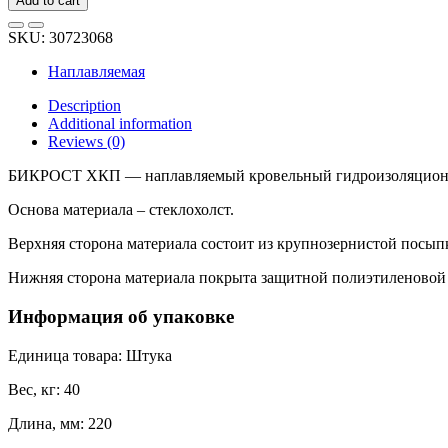
Add to cart
ХКП
сланец
SKU:
30723068
серый
ЦБ001270
Наплавляемая
quantity
Description
Additional information
Reviews (0)
БИКРОСТ ХКП — наплавляемый кровельный гидроизоляционный 
Основа материала – стеклохолст.
Верхняя сторона материала состоит из крупнозернистой посыпк
Нижняя сторона материала покрыта защитной полиэтиленовой п
Информация об упаковке
Единица товара: Штука
Вес, кг: 40
Длина, мм: 220