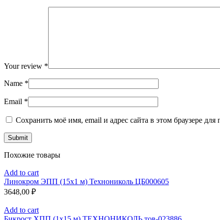
Your review
*
Name
*
Email
*
Сохранить моё имя, email и адрес сайта в этом браузере д
Похожие товары
Add to cart
Линокром ЭПП (15х1 м) Технониколь ЦБ000605
3648,00
₽
Add to cart
Бикрост ХПП (1х15 м) ТЕХНОНИКОЛЬ тов-023886