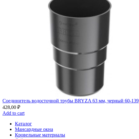
Соединитель водосточной трубы BRYZA 63 мм, черный 60-139
428,00
₽
Add to cart
Каталог
Мансардные окна
Кровельные материалы