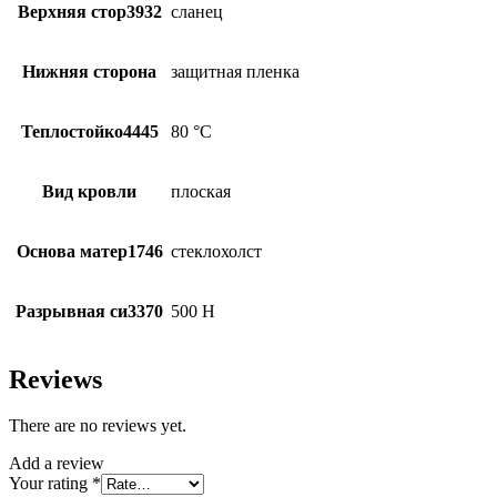
Верхняя стор3932
сланец
Нижняя сторона
защитная пленка
Теплостойко4445
80 °С
Вид кровли
плоская
Основа матер1746
стеклохолст
Разрывная си3370
500 Н
Reviews
There are no reviews yet.
Add a review
Your rating
*