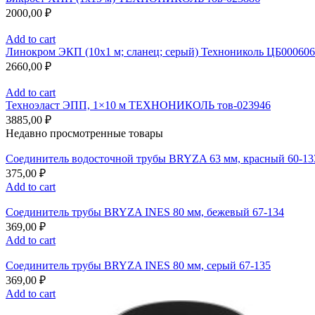
2000,00
₽
Add to cart
Линокром ЭКП (10х1 м; сланец; серый) Технониколь ЦБ000606
2660,00
₽
Add to cart
Техноэласт ЭПП, 1×10 м ТЕХНОНИКОЛЬ тов-023946
3885,00
₽
Недавно просмотренные товары
Соединитель водосточной трубы BRYZA 63 мм, краcный 60-13
375,00
₽
Add to cart
Соединитель трубы BRYZA INES 80 мм, бежевый 67-134
369,00
₽
Add to cart
Соединитель трубы BRYZA INES 80 мм, серый 67-135
369,00
₽
Add to cart