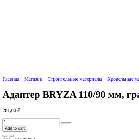
Главная
Магазин
Строительные материалы
Кровельные м
Адаптер BRYZA 110/90 мм, гр
281,00
₽
Адаптер
BRYZA
Add to cart
110/90
мм,