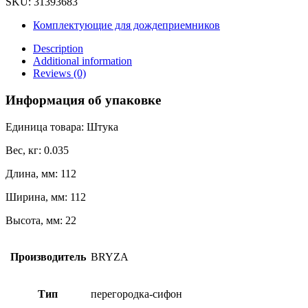
SKU:
31393683
графит
63-
Комплектующие для дождеприемников
224
quantity
Description
Additional information
Reviews (0)
Информация об упаковке
Единица товара: Штука
Вес, кг: 0.035
Длина, мм: 112
Ширина, мм: 112
Высота, мм: 22
Производитель
BRYZA
Тип
перегородка-сифон