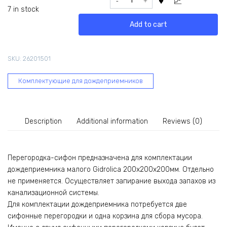
сифон
7 in stock
для
Add to cart
малого
дождеприемника
Gidrolica
SKU:
26201501
200x200
мм
Комплектующие для дождеприемников
212
quantity
Description
Additional information
Reviews (0)
Перегородка-сифон предназначена для комплектации
дождеприемника малого Gidrolica 200x200x200мм. Отдельно
не применяется. Осуществляет запирание выхода запахов из
канализационной системы.
Для комплектации дождеприемника потребуется две
сифонные перегородки и одна корзина для сбора мусора.