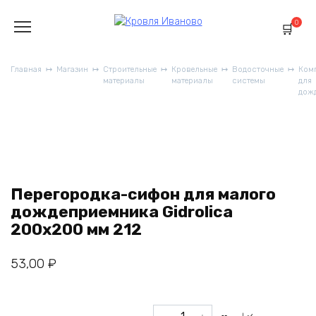
Перейти
к
0
содержанию
Главная
Магазин
Строительные
Кровельные
Водосточные
Ком
материалы
материалы
системы
для
дож
Перегородка-сифон для малого
дождеприемника Gidrolica
200x200 мм 212
53,00
₽
Перегородка-