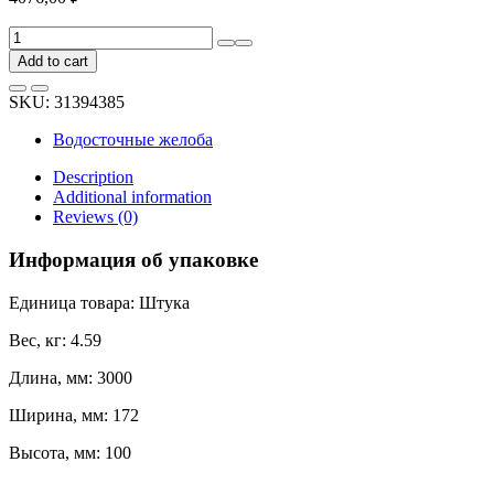
Желоб
BRYZA
Add to cart
150
мм,
SKU:
31394385
3м
STAL
Водосточные желоба
графит
64-
Description
314
Additional information
quantity
Reviews (0)
Информация об упаковке
Единица товара: Штука
Вес, кг: 4.59
Длина, мм: 3000
Ширина, мм: 172
Высота, мм: 100