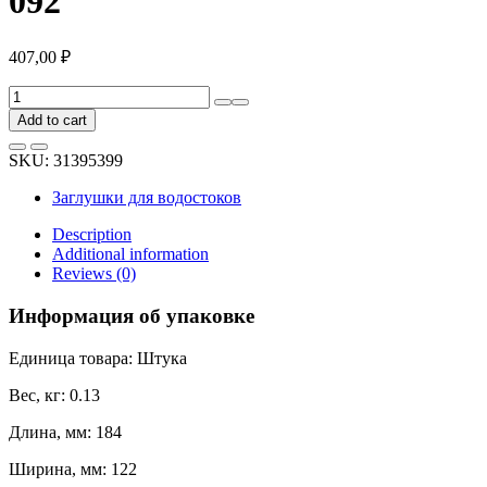
092
407,00
₽
Заглушка
желоба
Add to cart
BRYZA
левая
SKU:
31395399
150
мм
Заглушки для водостоков
коричневая
63-
Description
092
Additional information
quantity
Reviews (0)
Информация об упаковке
Единица товара: Штука
Вес, кг: 0.13
Длина, мм: 184
Ширина, мм: 122