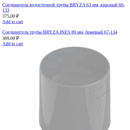
Соединитель водосточной трубы BRYZA 63 мм, краcный 60-
133
375,00
₽
Add to cart
Соединитель трубы BRYZA INES 80 мм, бежевый 67-134
369,00
₽
Add to cart