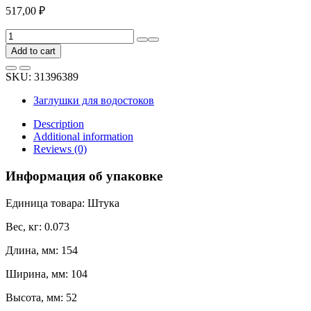
517,00
₽
Заглушка
желоба
Add to cart
BRYZA
левая
SKU:
31396389
125
мм
Заглушки для водостоков
медная
62-
Description
097
Additional information
quantity
Reviews (0)
Информация об упаковке
Единица товара: Штука
Вес, кг: 0.073
Длина, мм: 154
Ширина, мм: 104
Высота, мм: 52