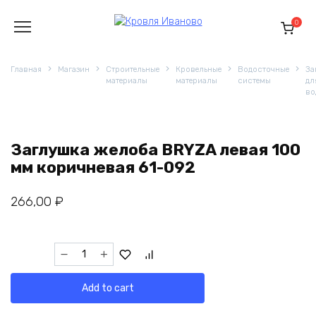
Перейти
к
0
содержанию
Главная
Магазин
Строительные
Кровельные
Водосточные
За
материалы
материалы
системы
дл
во
Заглушка желоба BRYZA левая 100
мм коричневая 61-092
266,00
₽
Заглушка
желоба
BRYZA
Add to cart
левая
100