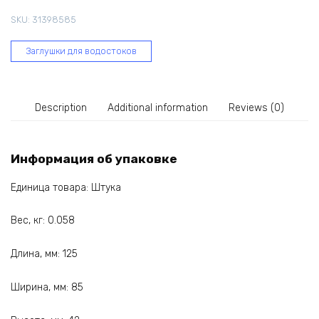
мм
SKU:
31398585
коричневая
61-
Заглушки для водостоков
092
quantity
Description
Additional information
Reviews (0)
Информация об упаковке
Единица товара: Штука
Вес, кг: 0.058
Длина, мм: 125
Ширина, мм: 85