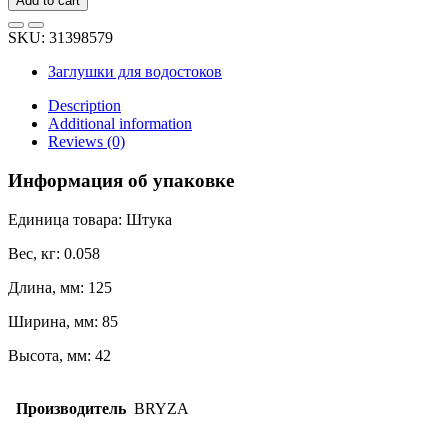
Add to cart
BRYZA
левая
SKU:
31398579
100
мм
Заглушки для водостоков
белая
61-
Description
091
Additional information
quantity
Reviews (0)
Информация об упаковке
Единица товара: Штука
Вес, кг: 0.058
Длина, мм: 125
Ширина, мм: 85
Высота, мм: 42
Производитель
BRYZA