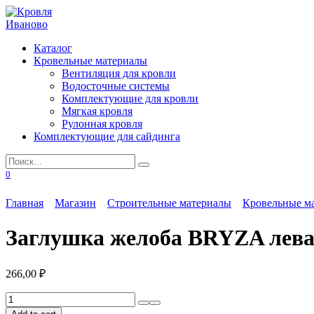
Перейти
к
содержанию
Каталог
Кровельные материалы
Вентиляция для кровли
Водосточные системы
Комплектующие для кровли
Мягкая кровля
Рулонная кровля
Комплектующие для сайдинга
Search
for:
0
Главная
Магазин
Строительные материалы
Кровельные м
Заглушка желоба BRYZA левая
266,00
₽
Заглушка
желоба