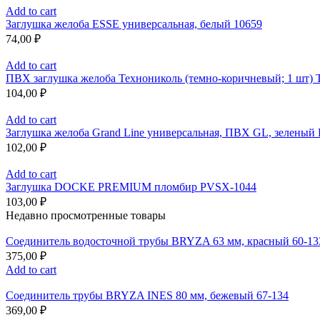
Add to cart
Заглушка желоба ESSE универсальная, белый 10659
74,00
₽
Add to cart
ПВХ заглушка желоба Технониколь (темно-коричневый; 1 шт)
104,00
₽
Add to cart
Заглушка желоба Grand Line универсальная, ПВХ GL, зеленый
102,00
₽
Add to cart
Заглушка DOCKE PREMIUM пломбир PVSX-1044
103,00
₽
Недавно просмотренные товары
Соединитель водосточной трубы BRYZA 63 мм, краcный 60-13
375,00
₽
Add to cart
Соединитель трубы BRYZA INES 80 мм, бежевый 67-134
369,00
₽