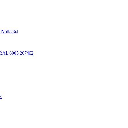
 TN683363
 RAL 6005 267462
3