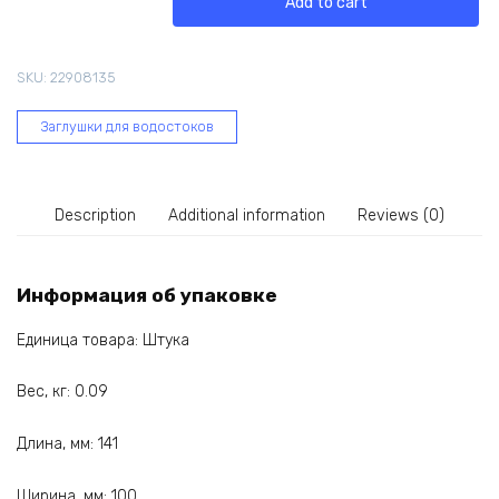
Add to cart
LUX
шоколад
PVLX-
SKU:
22908135
1050
quantity
Заглушки для водостоков
Description
Additional information
Reviews (0)
Информация об упаковке
Единица товара: Штука
Вес, кг: 0.09
Длина, мм: 141
Ширина, мм: 100