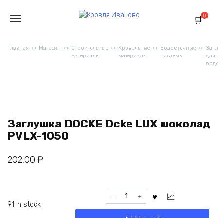
Перейти
к
0
содержанию
Главная
Магазин
Строительные
Кровельные
Водосточные
Заг
материалы
материалы
системы
для
вод
Заглушка DOCKE Dcke LUX шоколад
PVLX-1050
202,00
₽
Заглушка
DOCKE
91 in stock
Dcke