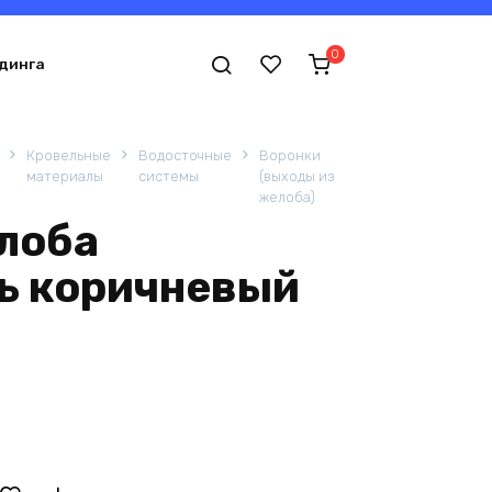
0
динга
Кровельные
Водосточные
Воронки
материалы
системы
(выходы из
желоба)
лоба
ь коричневый