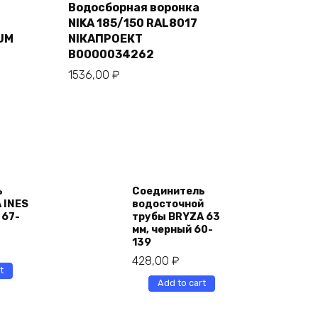
Водосборная воронка
cart
NIKA 185/150 RAL8017
UM
NIКАПРОЕКТ
В0000034262
1536,00
₽
ь
Соединитель
 INES
водосточной
 67-
трубы BRYZA 63
мм, черный 60-
139
428,00
₽
t
Add to cart