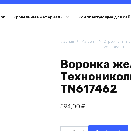
ог
Кровельные материалы
Комплектующие для сай
Главная
Магазин
Строительные
материалы
Воронка же
Техноникол
TN617462
894,00
₽
Воронка