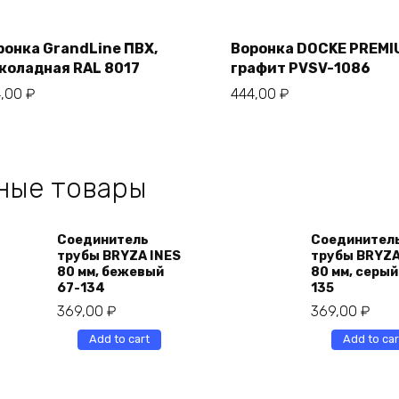
Add
Add
to
to
cart
cart
ронка GrandLine ПВХ,
Воронка DOCKE PREMI
коладная RAL 8017
графит PVSV-1086
4,00
₽
444,00
₽
ные товары
Соединитель
Соединител
трубы BRYZA INES
трубы BRYZA
80 мм, бежевый
80 мм, серый
67-134
135
369,00
₽
369,00
₽
Add to cart
Add to car