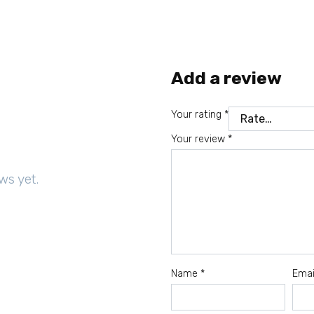
Add a review
Your rating
*
Your review
*
ws yet.
Name
*
Ema