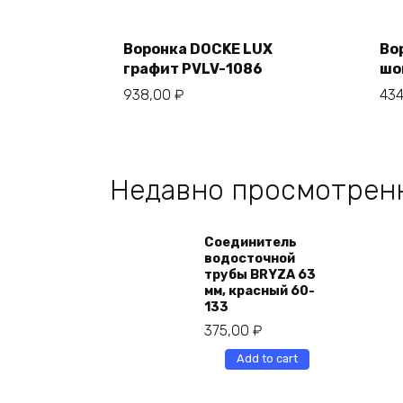
Add
to
cart
Воронка DOCKE LUX
Во
графит PVLV-1086
шо
938,00
₽
43
Недавно просмотрен
Соединитель
водосточной
трубы BRYZA 63
мм, краcный 60-
133
375,00
₽
Add to cart