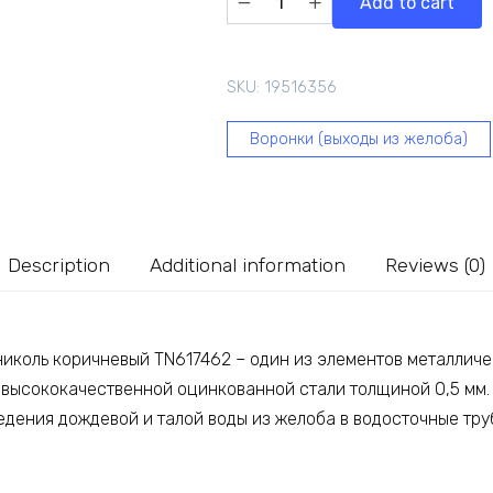
Add to cart
желоба
Технониколь
коричневый
SKU:
19516356
TN617462
quantity
Воронки (выходы из желоба)
Description
Additional information
Reviews (0)
иколь коричневый TN617462 – один из элементов металлич
 высококачественной оцинкованной стали толщиной 0,5 мм.
едения дождевой и талой воды из желоба в водосточные тру