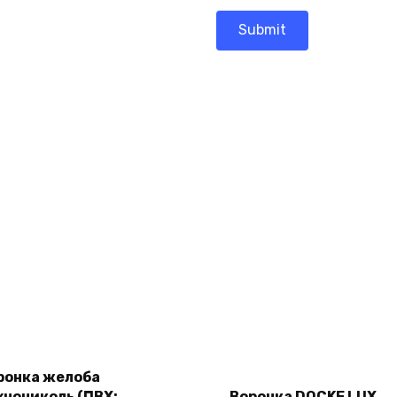
Add
Add
to
to
cart
ронка желоба
cart
хнониколь (ПВХ;
Воронка DOCKE LUX