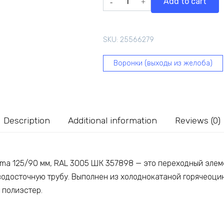
Add to cart
Grand
Line
Optima
SKU:
25566279
125/90
мм,
Воронки (выходы из желоба)
RAL
3005
ШК
357898
quantity
Description
Additional information
Reviews (0)
tima 125/90 мм, RAL 3005 ШК 357898 — это переходный эле
 водосточную трубу. Выполнен из холоднокатаной горячеоци
 полиэстер.