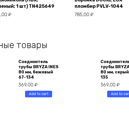
леный; 1 шт) TN425649
пломбир PVLV-1044
5,00
₽
785,00
₽
ные товары
Соединитель
Соединител
трубы BRYZA INES
трубы BRYZA
80 мм, бежевый
80 мм, серый
67-134
135
369,00
₽
369,00
₽
Add to cart
Add to car