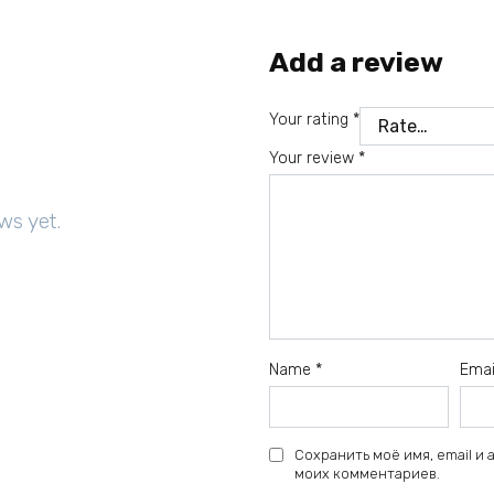
Add a review
Your rating
*
Your review
*
ws yet.
Name
*
Ema
Сохранить моё имя, email и
моих комментариев.