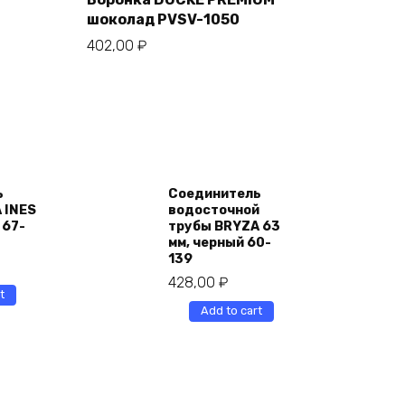
шоколад PVSV-1050
402,00
₽
ь
Соединитель
 INES
водосточной
 67-
трубы BRYZA 63
мм, черный 60-
139
428,00
₽
t
Add to cart