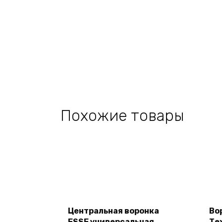
Похожие товары
Add
to
cart
Центральная воронка
Во
ESSE универсальная,
Те