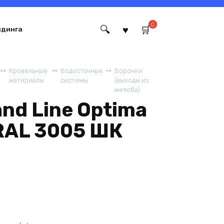
0
йдинга
Кровельные
Водосточные
Воронки
материалы
системы
(выходы из
желоба)
nd Line Optima
 RAL 3005 ШК