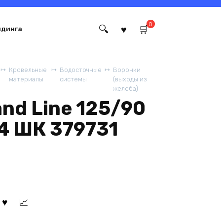
0
йдинга
Кровельные
Водосточные
Воронки
материалы
системы
(выходы из
желоба)
nd Line 125/90
4 ШК 379731