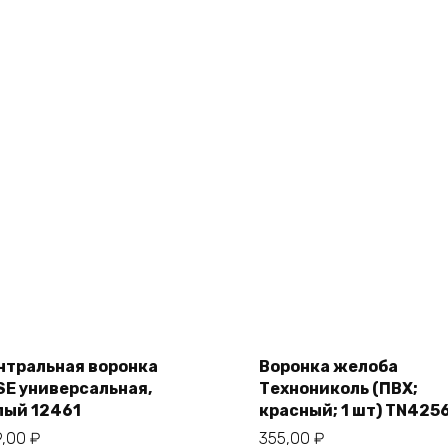
Add
Add
to
to
cart
cart
нтральная воронка
Воронка желоба
SE универсальная,
Технониколь (ПВХ;
лый 12461
красный; 1 шт) TN425
9,00
₽
355,00
₽