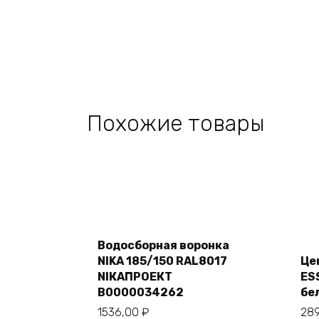
Похожие товары
Add
to
Водосборная воронка
cart
NIKA 185/150 RAL8017
Це
NIКАПРОЕКТ
ES
В0000034262
бе
1536,00
₽
28