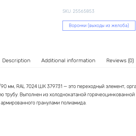
Line
125/90
SKU:
25565853
мм,
RAL
Воронки (выходы из желоба)
7024
ШК
379731
quantity
Description
Additional information
Reviews (0)
5/90 мм, RAL 7024 ШК 379731 — это переходный элемент, ор
ую трубу. Выполнен из холоднокатаной горячеоцинкованной
 армированного гранулами полиамида.