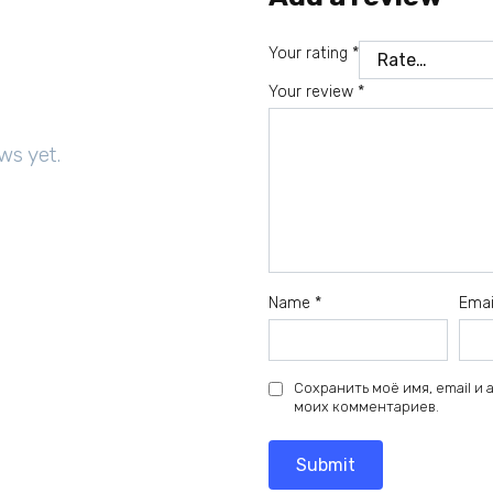
Your rating
*
Your review
*
ws yet.
Name
*
Ema
Сохранить моё имя, email и
моих комментариев.