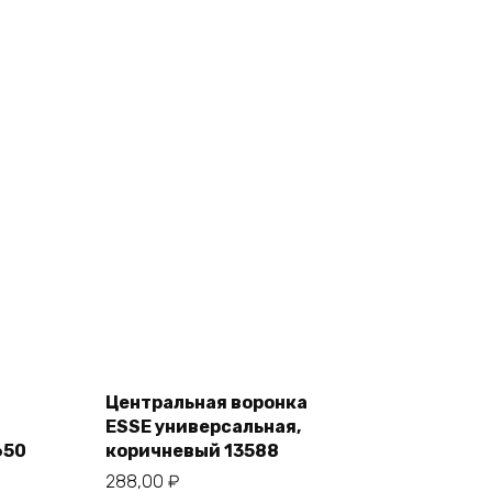
Add
to
cart
Центральная воронка
ESSE универсальная,
650
коричневый 13588
288,00
₽