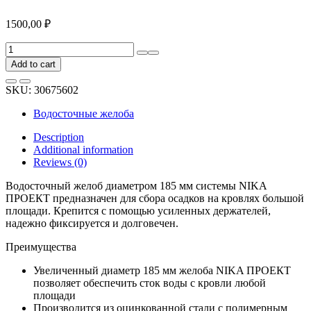
1500,00
₽
Водосточный
желоб
Add to cart
NIKA
круглый
SKU:
30675602
D185
RAL9003
Водосточные желоба
3
м
Description
ПРОЕКТ
Additional information
В0000034463
Reviews (0)
quantity
Водосточный желоб диаметром 185 мм системы NIKA
ПРОЕКТ предназначен для сбора осадков на кровлях большой
площади. Крепится с помощью усиленных держателей,
надежно фиксируется и долговечен.
Преимущества
Увеличенный диаметр 185 мм желоба NIKA ПРОЕКТ
позволяет обеспечить сток воды с кровли любой
площади
Производится из оцинкованной стали с полимерным