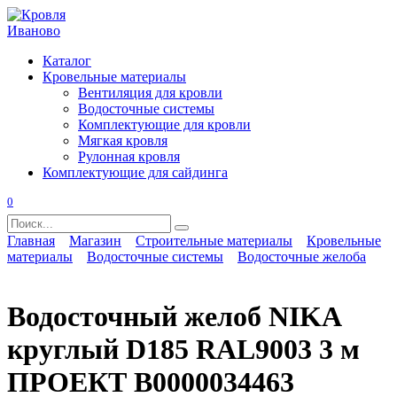
Перейти
к
содержанию
Каталог
Кровельные материалы
Вентиляция для кровли
Водосточные системы
Комплектующие для кровли
Мягкая кровля
Рулонная кровля
Комплектующие для сайдинга
0
Search
for:
Главная
Магазин
Строительные материалы
Кровельные
материалы
Водосточные системы
Водосточные желоба
Водосточный желоб NIKA
круглый D185 RAL9003 3 м
ПРОЕКТ В0000034463