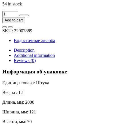
54 in stock
Водосточный
желоб
Add to cart
DOCKE
Dcke
SKU:
22907889
STANDARD
(120
Водосточные желоба
мм;
2
Description
м;
Additional information
серый
Reviews (0)
7024)
PVTP-
Информация об упаковке
1045
quantity
Единица товара: Штука
Вес, кг: 1.1
Длина, мм: 2000
Ширина, мм: 121
Высота, мм: 70