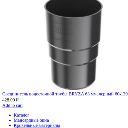
Соединитель водосточной трубы BRYZA 63 мм, черный 60-139
428,00
₽
Add to cart
Каталог
Мансардные окна
Кровельные материалы