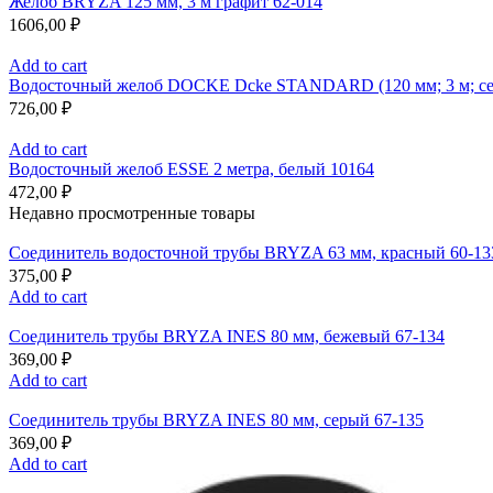
Желоб BRYZA 125 мм, 3 м графит 62-014
1606,00
₽
Add to cart
Водосточный желоб DOCKE Dcke STANDARD (120 мм; 3 м; се
726,00
₽
Add to cart
Водосточный желоб ESSE 2 метра, белый 10164
472,00
₽
Недавно просмотренные товары
Соединитель водосточной трубы BRYZA 63 мм, краcный 60-13
375,00
₽
Add to cart
Соединитель трубы BRYZA INES 80 мм, бежевый 67-134
369,00
₽
Add to cart
Соединитель трубы BRYZA INES 80 мм, серый 67-135
369,00
₽
Add to cart