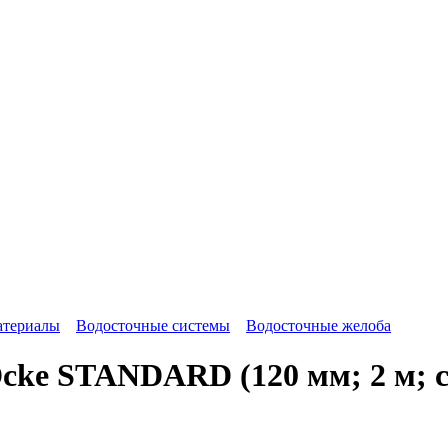
атериалы
Водосточные системы
Водосточные желоба
ke STANDARD (120 мм; 2 м; с