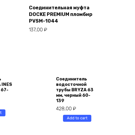
to
cart
Соединительная муфта
DOCKE PREMIUM пломбир
PVSM-1044
137,00
₽
ь
Соединитель
 INES
водосточной
 67-
трубы BRYZA 63
мм, черный 60-
139
428,00
₽
t
Add to cart