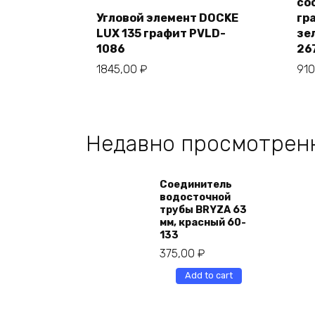
со
to
cart
Угловой элемент DOCKE
гр
LUX 135 графит PVLD-
зе
1086
26
1845,00
₽
91
Недавно просмотрен
Соединитель
водосточной
трубы BRYZA 63
мм, краcный 60-
133
375,00
₽
Add to cart