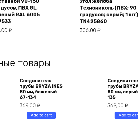
ставной 90-150
Угол желоба
cart
адусов, ПВХ GL,
Технониколь (ПВХ; 90
леный RAL 6005
градусов; серый; 1 шт)
7533
TN425860
0,00
₽
306,00
₽
ные товары
Соединитель
Соединител
трубы BRYZA INES
трубы BRYZA
80 мм, бежевый
80 мм, серый
67-134
135
369,00
₽
369,00
₽
Add to cart
Add to car