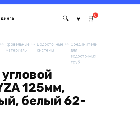
0
йдинга
Кровельные
Водосточные
Соединители
материалы
системы
для
водосточных
труб
 угловой
YZA 125мм,
ый, белый 62-