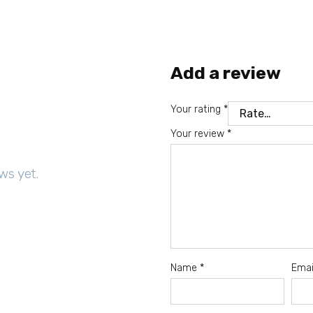
Add a review
Your rating
*
Your review
*
ws yet.
Name
*
Ema