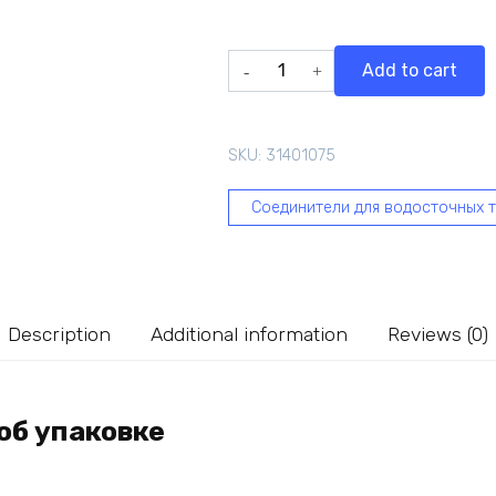
Внутренний
Add to cart
угловой
элемент
BRYZA
SKU:
31401075
125мм,
произвольный,
Соединители для водосточных 
белый
62-
251
quantity
Description
Additional information
Reviews (0)
об упаковке