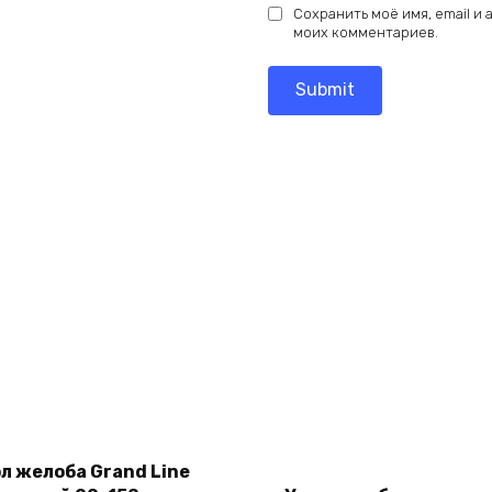
Сохранить моё имя, email и
моих комментариев.
Add
Add
ол желоба Grand Line
to
to
cart