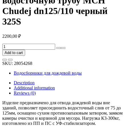
водосточную трубу MCH
Chudej dn125/110 черный
325S
2200,00
₽
Вертикальный
трап
Add to cart
дождеприемник
под
SKU:
28054268
водосточную
трубу
Водосборники для дождевой воды
MCH
Chudej
Description
dn125/110
Additional information
черный
Reviews (0)
325S
quantity
Изделие предназначено для отвода дождевой воды вне
зданий, позволяет присоединить водосточный слив от 75 до
125мм, оснащено сухим противозапаховым затвором, замком
камеры очистки и корзиной для мусора. Нагрузка К3-300кг,
изготовлено из ПП и ПС с УФ-стабилизатором.