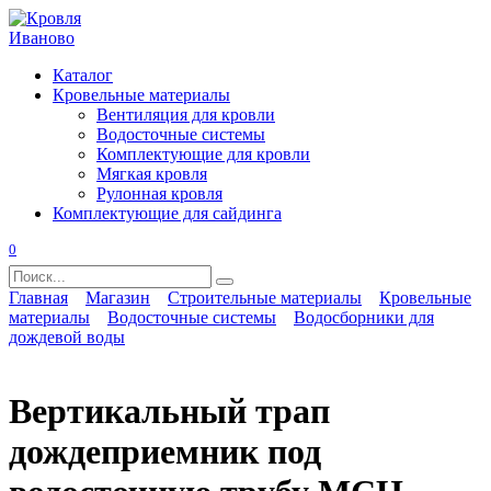
Перейти
к
содержанию
Каталог
Кровельные материалы
Вентиляция для кровли
Водосточные системы
Комплектующие для кровли
Мягкая кровля
Рулонная кровля
Комплектующие для сайдинга
0
Search
for:
Главная
Магазин
Строительные материалы
Кровельные
материалы
Водосточные системы
Водосборники для
дождевой воды
Вертикальный трап
дождеприемник под