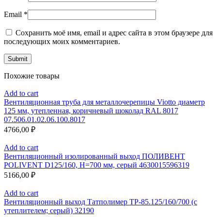
Email
*
Сохранить моё имя, email и адрес сайта в этом браузере для
последующих моих комментариев.
Похожие товары
Add to cart
Вентиляционная труба для металлочерепицы Viotto диаметр
125 мм, утепленная, коричневый шоколад RAL 8017
07.506.01.02.06.100.8017
4766,00
₽
Add to cart
Вентиляционный изолированный выход ПОЛИВЕНТ
POLIVENT D125/160, H=700 мм, серый 4630015596319
5166,00
₽
Add to cart
Вентиляционный выход Татполимер ТР-85.125/160/700 (с
утеплителем; серый) 32190