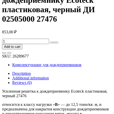
пластиковая, черный ДИ
02505000 27476
853,00
₽
Усиленная
решетка
Add to cart
к
дождеприемнику
SKU:
26289677
Ecoteck
пластиковая,
Комплектующие для дождеприемников
черный
ДИ
Description
02505000
Additional information
27476
Reviews (0)
quantity
Усиленная решетка к дождеприемнику Ecoteck пластиковая,
черный 27476
относится к классу нагрузки «
В
» — до 12,5 тонн/кв. м, и
предназначена для накрытия конструкции дождеприемников
и предотвращения попадания веток, мусора в