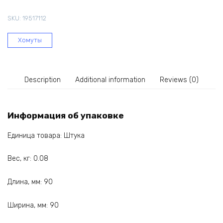
длина
SKU:
19517112
180
мм;
Хомуты
красный;
1
шт)
TN519657
Description
Additional information
Reviews (0)
quantity
Информация об упаковке
Единица товара: Штука
Вес, кг: 0.08
Длина, мм: 90
Ширина, мм: 90