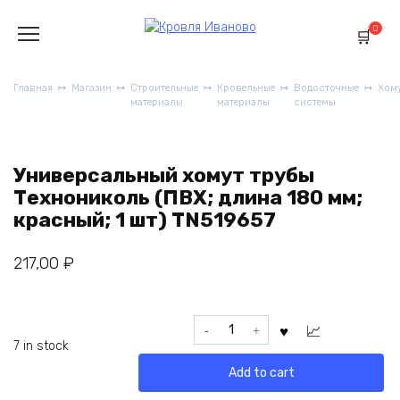
Перейти
к
0
содержанию
Главная
Магазин
Строительные
Кровельные
Водосточные
Хом
материалы
материалы
системы
Универсальный хомут трубы
Технониколь (ПВХ; длина 180 мм;
красный; 1 шт) TN519657
217,00
₽
Универсальный
хомут
7 in stock
трубы
Add to cart
Технониколь
(ПВХ;