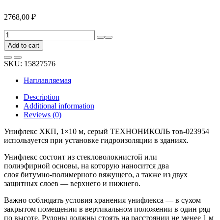
2768,00
₽
Унифлекс
ХКП,
Add to cart
1x10
м,
SKU:
15827576
серый
ТЕХНОНИКОЛЬ
Наплавляемая
тов-023954
quantity
Description
Additional information
Reviews (0)
Унифлекс ХКП, 1×10 м, серый ТЕХНОНИКОЛЬ тов-023954
используется при установке гидроизоляции в зданиях.
Унифлекс состоит из стекловолокнистой или
полиэфирной основы, на которую наносится два
слоя битумно-полимерного вяжущего, а также из двух
защитных слоев — верхнего и нижнего.
Важно соблюдать условия хранения унифлекса — в сухом
закрытом помещении в вертикальном положении в один ряд
по высоте. Рулоны должны стоять на расстоянии не менее 1 м