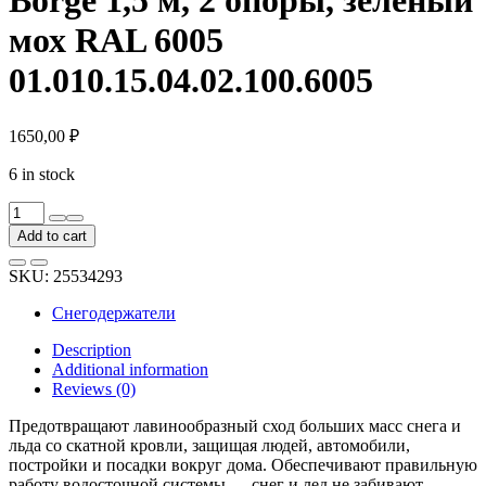
мох RAL 6005
01.010.15.04.02.100.6005
1650,00
₽
6 in stock
Трубчатый
снегозадержатель
Add to cart
Borge
1,5
SKU:
25534293
м,
2
Снегодержатели
опоры,
зеленый
Description
мох
Additional information
RAL
Reviews (0)
6005
01.010.15.04.02.100.6005
Предотвращают лавинообразный сход больших масс снега и
quantity
льда со скатной кровли, защищая людей, автомобили,
постройки и посадки вокруг дома. Обеспечивают правильную
работу водосточной системы — снег и лед не забивают