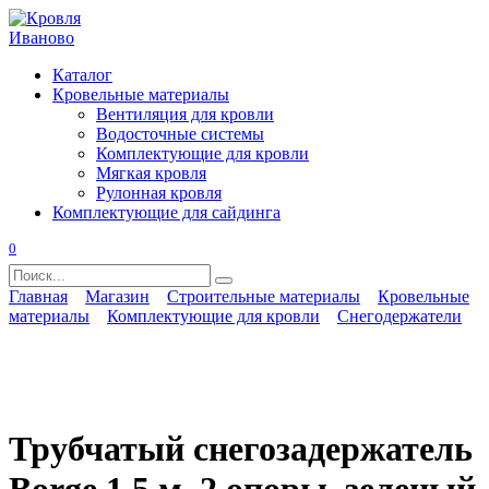
Перейти
к
содержанию
Каталог
Кровельные материалы
Вентиляция для кровли
Водосточные системы
Комплектующие для кровли
Мягкая кровля
Рулонная кровля
Комплектующие для сайдинга
0
Search
for:
Главная
Магазин
Строительные материалы
Кровельные
материалы
Комплектующие для кровли
Снегодержатели
Трубчатый снегозадержатель
Borge 1,5 м, 2 опоры, зеленый