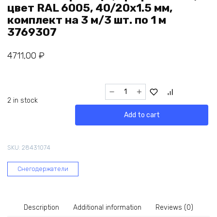
цвет RAL 6005, 40/20x1.5 мм,
комплект на 3 м/3 шт. по 1 м
3769307
4711,00
₽
Трубчатый
кровельный
2 in stock
снегозадержатель
Add to cart
на
крышу
KROVZAVOD
SKU:
28431074
для
металлочерепицы,
Снегодержатели
профнастила,
цвет
RAL
6005,
Description
Additional information
Reviews (0)
40/20x1.5