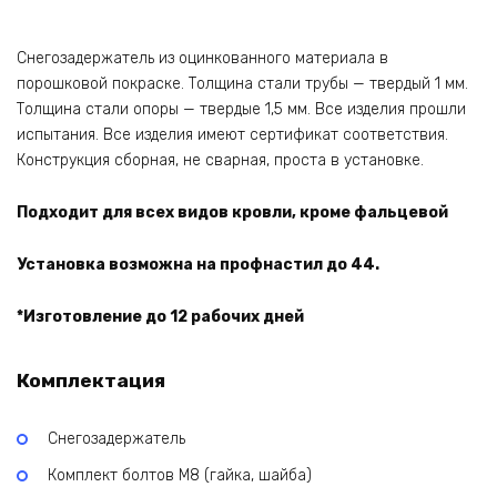
мм,
комплект
на
Снегозадержатель из оцинкованного материала в
3
порошковой покраске. Толщина стали трубы — твердый 1 мм.
м/3
Толщина стали опоры — твердые 1,5 мм. Все изделия прошли
шт.
испытания. Все изделия имеют сертификат соответствия.
по
Конструкция сборная, не сварная, проста в установке.
1
м
Подходит для всех видов кровли, кроме фальцевой
3769307
quantity
Установка возможна на профнастил до 44.
*Изготовление до 12 рабочих дней
Комплектация
Снегозадержатель
Комплект болтов М8 (гайка, шайба)