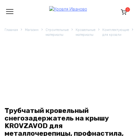
Перейти
к
0
содержанию
Главная
Магазин
Строительные
Кровельные
Комплектующие
материалы
материалы
для кровли
Трубчатый кровельный
снегозадержатель на крышу
KROVZAVOD для
металлочерепицы, профнастила,