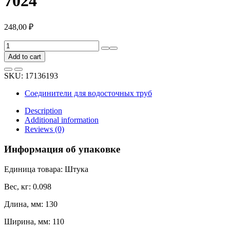
7024
248,00
₽
Соединитель
желобов
Add to cart
GrandLine
ПВХ,
SKU:
17136193
графит
RAL
Соединители для водосточных труб
7024
quantity
Description
Additional information
Reviews (0)
Информация об упаковке
Единица товара: Штука
Вес, кг: 0.098
Длина, мм: 130
Ширина, мм: 110