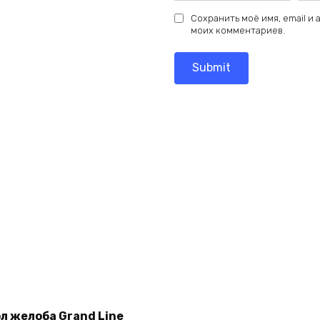
Сохранить моё имя, email и
моих комментариев.
Add
ол желоба Grand Line
to
Add