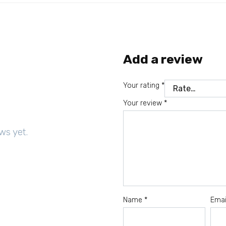
Add a review
Your rating
*
Your review
*
ws yet.
Name
*
Ema