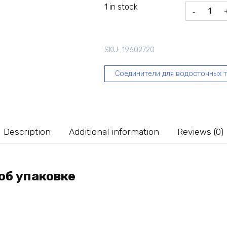
1 in stock
Соедините
желобов
Grand
Line
SKU:
19602720
ПВХ
GL
Соединители для водосточных 
зелёный
RAL
6005
267523
quantity
Description
Additional information
Reviews (0)
об упаковке