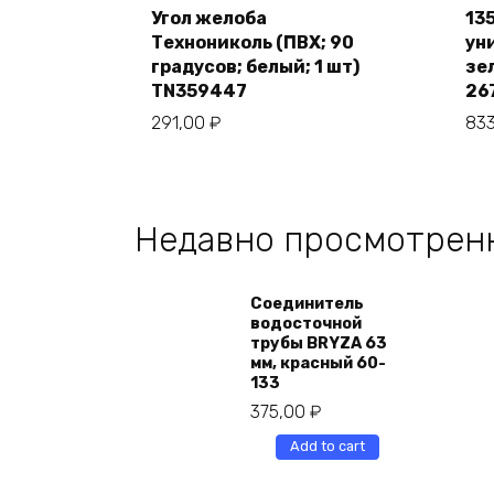
to
Угол желоба
13
cart
Технониколь (ПВХ; 90
ун
градусов; белый; 1 шт)
зе
TN359447
26
291,00
₽
83
Недавно просмотрен
Соединитель
водосточной
трубы BRYZA 63
мм, краcный 60-
133
375,00
₽
Add to cart