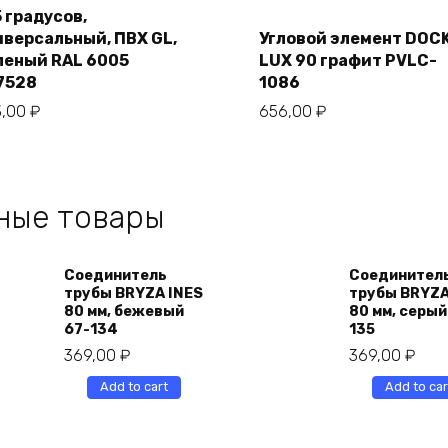
cart
5 градусов,
to
cart
иверсальный, ПВХ GL,
Угловой элемент DOC
леный RAL 6005
LUX 90 графит PVLC-
7528
1086
3,00
₽
656,00
₽
ные товары
Соединитель
Соединител
трубы BRYZA INES
трубы BRYZA
80 мм, бежевый
80 мм, серый
67-134
135
369,00
₽
369,00
₽
Add to cart
Add to car