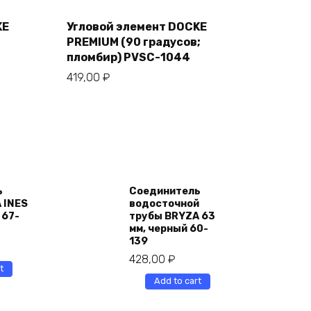
to
cart
KE
Угловой элемент DOCKE
PREMIUM (90 градусов;
пломбир) PVSC-1044
419,00
₽
ь
Соединитель
 INES
водосточной
 67-
трубы BRYZA 63
мм, черный 60-
139
428,00
₽
t
Add to cart