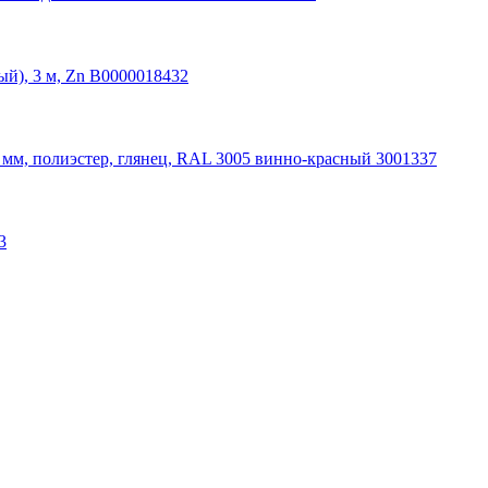
ый), 3 м, Zn В0000018432
м, полиэстер, глянец, RAL 3005 винно-красный 3001337
3