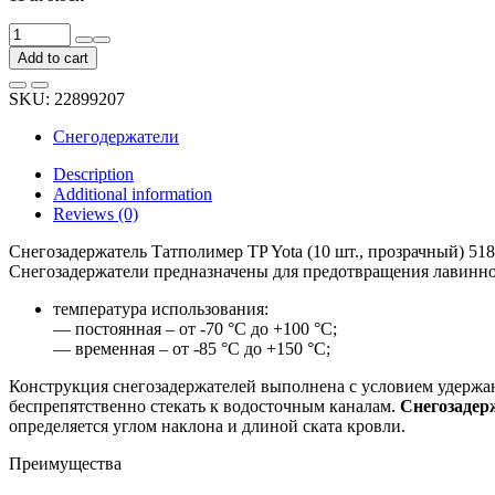
Снегозадержатель
Татполимер
Add to cart
TP
Yota
SKU:
22899207
(10
шт.,
Снегодержатели
прозрачный)
51873
Description
quantity
Additional information
Reviews (0)
Снегозадержатель Татполимер TP Yota (10 шт., прозрачный) 51
Снегозадержатели предназначены для предотвращения лавинног
температура использования:
— постоянная – от -70 °С до +100 °С;
— временная – от -85 °С до +150 °С;
Конструкция снегозадержателей выполнена с условием удержани
беспрепятственно стекать к водосточным каналам.
Снегозадерж
определяется углом наклона и длиной ската кровли.
Преимущества