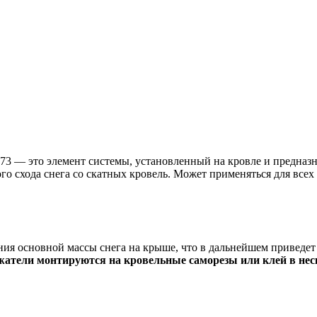
873 — это элемент системы, установленный на кровле и предназ
о схода снега со скатных кровель. Может применяться для все
я основной массы снега на крыше, что в дальнейшем приведет к
атели монтируются на кровельные саморезы или клей в нес