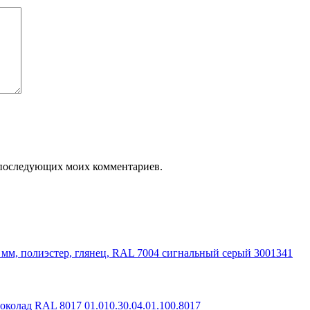
ля последующих моих комментариев.
м, полиэстер, глянец, RAL 7004 сигнальный серый 3001341
околад RAL 8017 01.010.30.04.01.100.8017