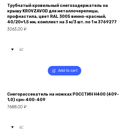
Трубчатый кровельный снегозадержатель на
крышу KROVZAVOD для металлочерепицы,
профнастила, цвет RAL 3005 винно-красный,
40/20×1.5 мм, комплект на 3 м/3 шт. по 1 м 3769277
3063,00
₽
Add to cart
Снегорассекатель на ножках РОССТИН H400 (409-
1,0) срн-400-409
7688,00
₽