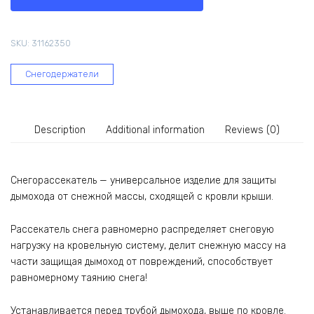
стали
РОССТИН
на
SKU:
31162350
ножках,
Н400
Снегодержатели
(430-
1,0)
НФ-00065936
quantity
Description
Additional information
Reviews (0)
Снегорассекатель — универсальное изделие для защиты
дымохода от снежной массы, сходящей с кровли крыши.
Рассекатель снега равномерно распределяет снеговую
нагрузку на кровельную систему, делит снежную массу на
части защищая дымоход от повреждений, способствует
равномерному таянию снега!
Устанавливается перед трубой дымохода, выше по кровле.