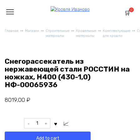
Перейти
к
0
содержанию
Главная
Магазин
Строительные
Кровельные
Комплектующие
С
материалы
материалы
для кровли
Снегорассекатель из
нержавеющей стали РОССТИН на
ножках, Н400 (430-1,0)
НФ-00065936
8019,00
₽
Снегорассекатель
из
нержавеющей
Add to cart