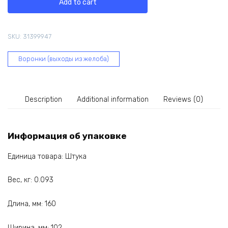
Add to cart
75
мм,
черная
SKU:
31399947
60-
049
Воронки (выходы из желоба)
quantity
Description
Additional information
Reviews (0)
Информация об упаковке
Единица товара: Штука
Вес, кг: 0.093
Длина, мм: 160
Ширина, мм: 102