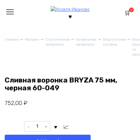
Перейти
к
0
содержанию
Главная
Магазин
Строительные
Кровельные
Водосточные
Вор
материалы
материалы
системы
(вы
из
жел
Сливная воронка BRYZA 75 мм,
черная 60-049
752,00
₽
Сливная
воронка
BRYZA