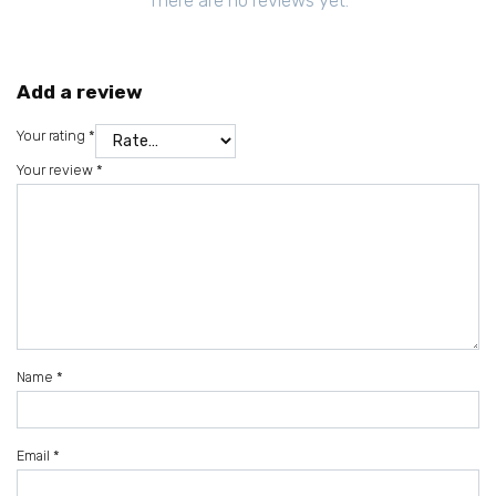
Add a review
Your rating
*
Your review
*
Name
*
Email
*