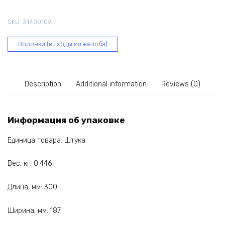
мм,
белая
SKU:
31400109
63-
041
Воронки (выходы из желоба)
quantity
Description
Additional information
Reviews (0)
Информация об упаковке
Единица товара: Штука
Вес, кг: 0.446
Длина, мм: 300
Ширина, мм: 187