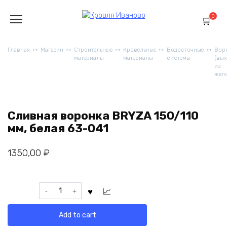
Перейти
к
0
содержанию
Главная
Магазин
Строительные
Кровельные
Водосточные
Вор
материалы
материалы
системы
(вы
из
жел
Сливная воронка BRYZA 150/110
мм, белая 63-041
1350,00
₽
Сливная
воронка
BRYZA
Add to cart
150/110