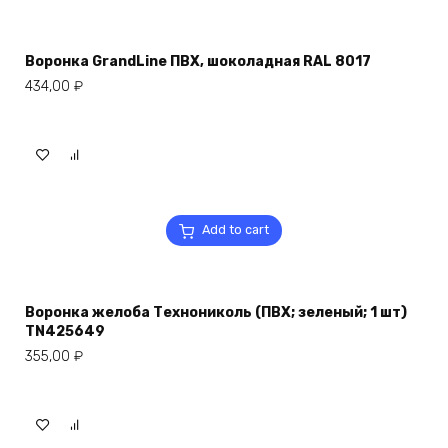
Воронка GrandLine ПВХ, шоколадная RAL 8017
434,00
₽
Add to cart
Воронка желоба Технониколь (ПВХ; зеленый; 1 шт)
TN425649
355,00
₽