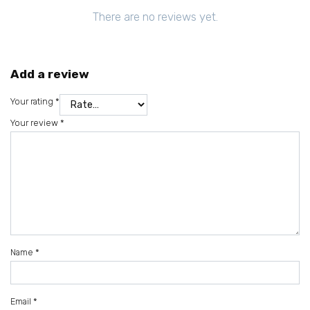
There are no reviews yet.
Add a review
Your rating
*
Your review
*
Name
*
Email
*