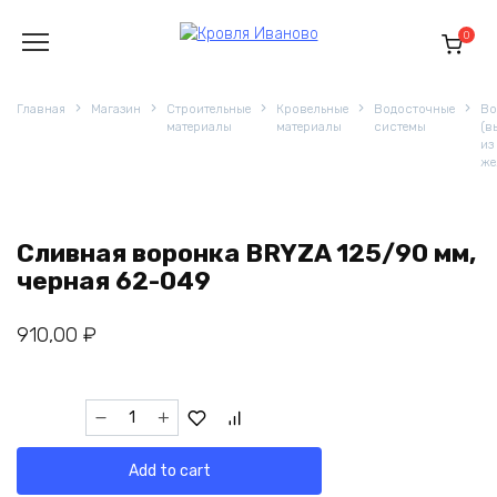
Перейти
к
0
содержанию
Главная
Магазин
Строительные
Кровельные
Водосточные
Во
материалы
материалы
системы
(в
из
же
Сливная воронка BRYZA 125/90 мм,
черная 62-049
910,00
₽
Сливная
воронка
BRYZA
Add to cart
125/90