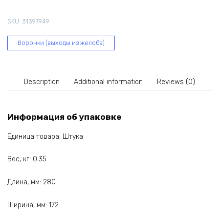
мм,
черная
SKU:
31397949
62-
049
Воронки (выходы из желоба)
quantity
Description
Additional information
Reviews (0)
Информация об упаковке
Единица товара: Штука
Вес, кг: 0.35
Длина, мм: 280
Ширина, мм: 172