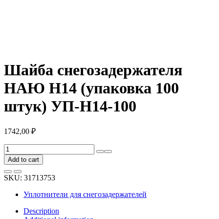
Шайба снегозадержателя
НАЮ Н14 (упаковка 100
штук) УП-Н14-100
1742,00
₽
Шайба
снегозадержателя
Add to cart
НАЮ
Н14
SKU:
31713753
(упаковка
100
Уплотнители для снегозадержателей
штук)
УП-
Description
Н14-