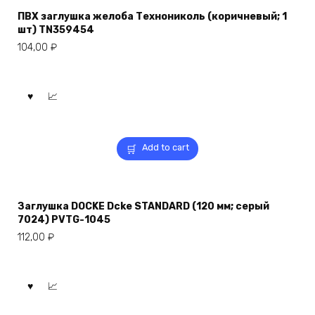
ПВХ заглушка желоба Технониколь (коричневый; 1
шт) TN359454
104,00
₽
Add to cart
Заглушка DOCKE Dcke STANDARD (120 мм; серый
7024) PVTG-1045
112,00
₽