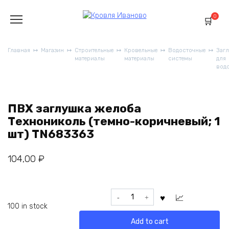
Перейти
к
0
содержанию
Главная
Магазин
Строительные
Кровельные
Водосточные
Заг
материалы
материалы
системы
для
вод
ПВХ заглушка желоба
Технониколь (темно-коричневый; 1
шт) TN683363
104,00
₽
ПВХ
заглушка
100 in stock
желоба
Add to cart
Технониколь