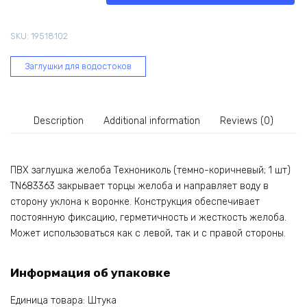
(темно-
коричневый;
SKU:
19518102
1
шт)
Заглушки для водостоков
TN683363
quantity
Description
Additional information
Reviews (0)
ПВХ заглушка желоба Технониколь (темно-коричневый; 1 шт)
TN683363 закрывает торцы желоба и направляет воду в
сторону уклона к воронке. Конструкция обеспечивает
постоянную фиксацию, герметичность и жесткость желоба.
Может использоваться как с левой, так и с правой стороны.
Информация об упаковке
Единица товара: Штука